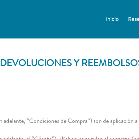
Inicio
Rese
E DEVOLUCIONES Y REEMBOLSO
 adelante, “Condiciones de Compra”) son de aplicación a l
 adelante, el “Cliente”) y Kehon.es regulan el contrato (e