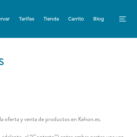
rvar
Tarifas
Tienda
Carrito
Blog
S
a oferta y venta de productos en Kehon.es.
n adelante, el “Contrato”) entre ambas partes una vez